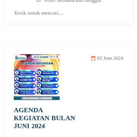
date_range
02 June 2024
AGENDA
KEGIATAN BULAN
JUNI 2024
...