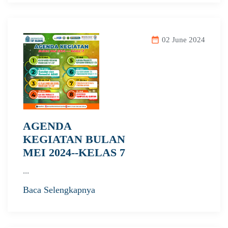
date_range
02 June 2024
AGENDA
KEGIATAN BULAN
MEI 2024--KELAS 7
...
Baca Selengkapnya