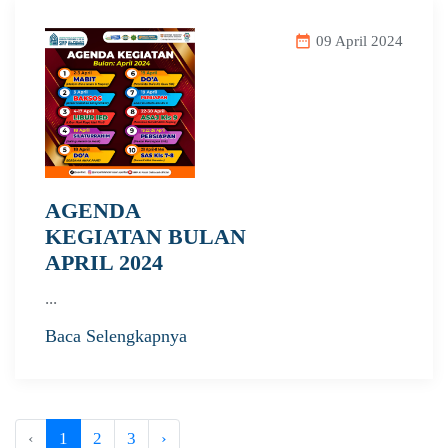
date_range
09 April 2024
AGENDA
KEGIATAN BULAN
APRIL 2024
...
Baca Selengkapnya
‹
1
2
3
›