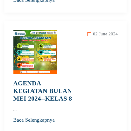
date_range
02 June 2024
AGENDA
KEGIATAN BULAN
MEI 2024--KELAS 8
...
Baca Selengkapnya