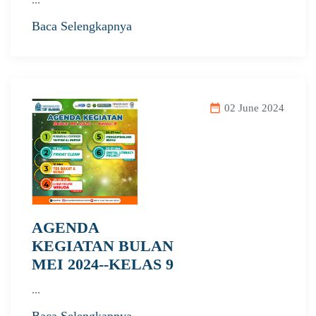
Baca Selengkapnya
date_range
02 June 2024
AGENDA
KEGIATAN BULAN
MEI 2024--KELAS 9
...
Baca Selengkapnya