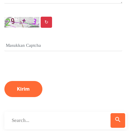
↻
Kirim
search