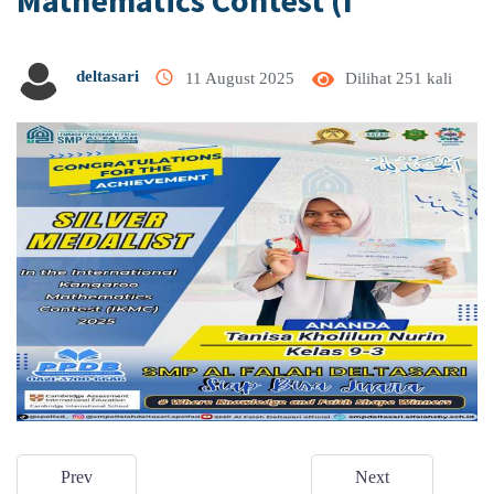
Mathematics Contest (I
access_time
deltasari
11 August 2025
Dilihat 251 kali
Prev
Next