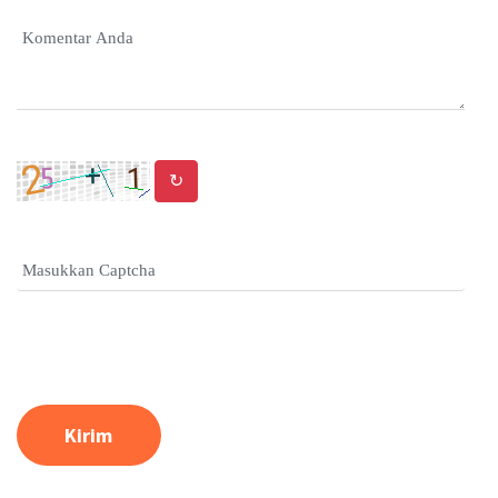
↻
Kirim