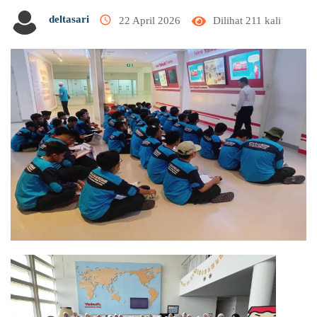
access_time
deltasari
22 April 2026
Dilihat 211 kali