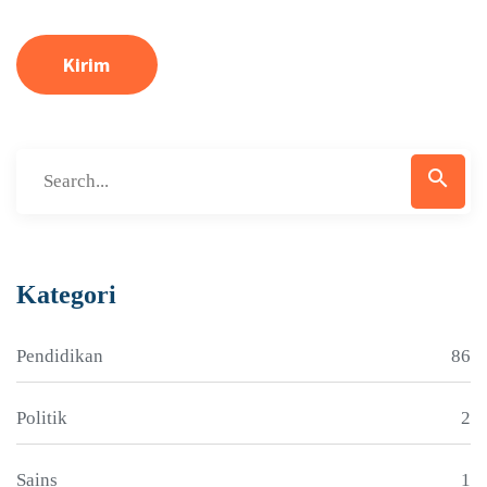
Kirim
search
Kategori
Pendidikan
86
Politik
2
Sains
1